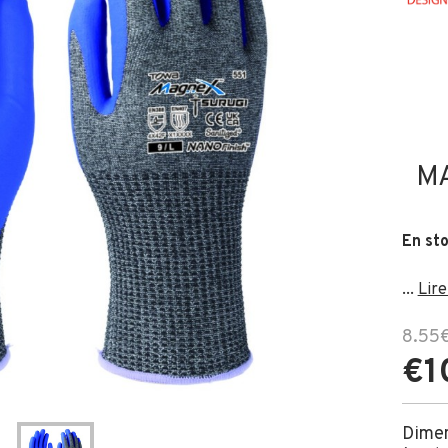
MA
En st
...
Lire
8.55
€1
Dime