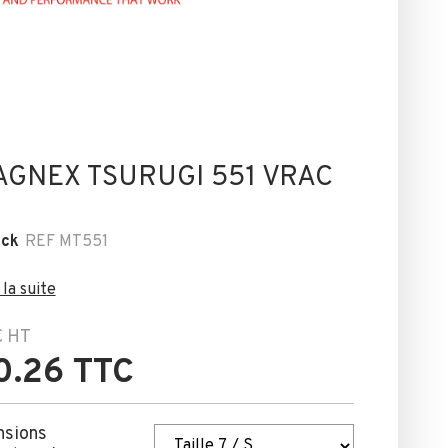
GNEX TSURUGI 551 VRAC
ock
REF
MT551
 la suite
€
HT
0.26 TTC
nsions