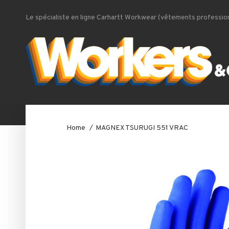
Le spécialiste en ligne Carhartt Workwear (vêtements profession
Home
MAGNEX TSURUGI 551 VRAC