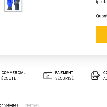
(prot
Quant
E COMMERCIAL
PAIEMENT
C
E ÉCOUTE
SÉCURISÉ
A
chnologies
Normes