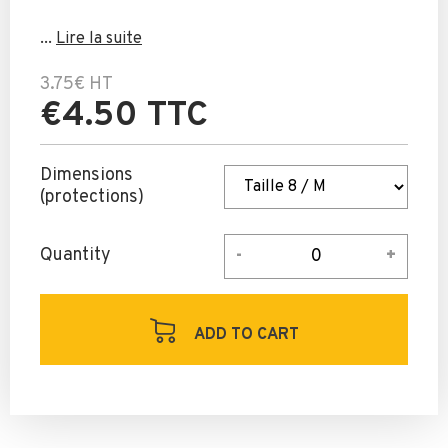
...
Lire la suite
3.75€
HT
€4.50 TTC
Dimensions
(protections)
Quantity
ADD TO CART