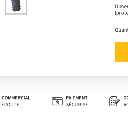
Dime
(prot
Quant
E COMMERCIAL
PAIEMENT
C
E ÉCOUTE
SÉCURISÉ
A