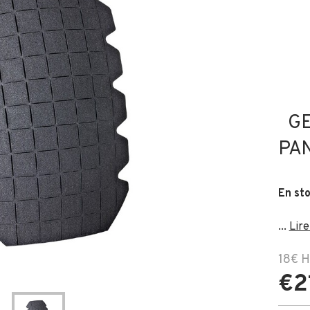
G
PAN
En st
...
Lire
18€
H
€2