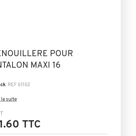
ENOUILLERE POUR
TALON MAXI 16
ock
REF
61102
 la suite
T
1.60 TTC