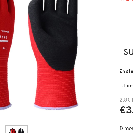
S
En st
...
Lire
2.8€
€3
Dime