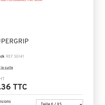
UPERGRIP
ock
REF
SG141
 la suite
HT
.36 TTC
nsions