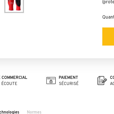
(prot
Quant
E COMMERCIAL
PAIEMENT
C
E ÉCOUTE
SÉCURISÉ
A
chnologies
Normes