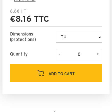
...
Lire la suite
6.8€
HT
€8.16 TTC
Dimensions
(protections)
Quantity
ADD TO CART