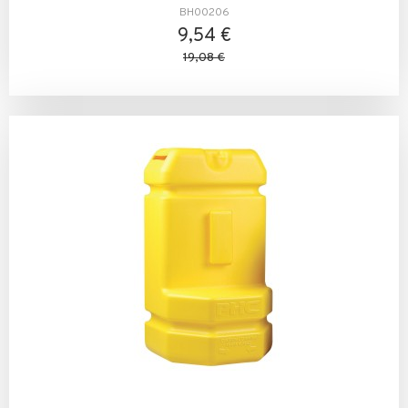
BH00206
9,54 €
19,08 €