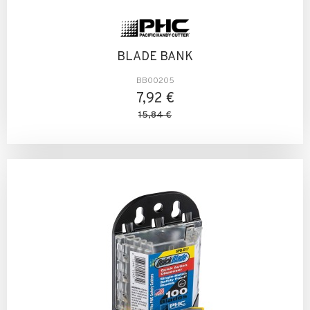
BLADE BANK
BB00205
7,92 €
15,84 €