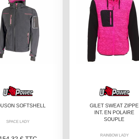
USON SOFTSHELL
GILET SWEAT ZIPPE
INT. EN POLAIRE
SOUPLE
SPACE LADY
RAINBOW LADY
154,32 € TTC