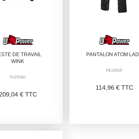
ESTE DE TRAVAIL
PANTALON ATOM LA
WINK
PE145GF
FU255BC
114,96 € TTC
209,04 € TTC