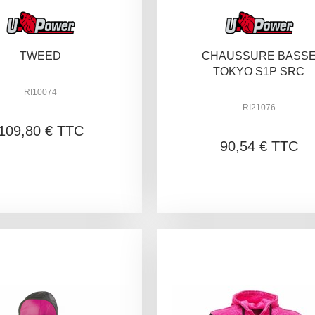
TWEED
CHAUSSURE BASS
TOKYO S1P SRC
RI10074
RI21076
109,80 € TTC
90,54 € TTC