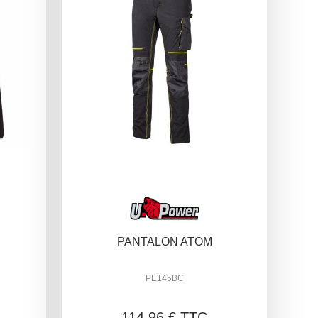
PANTALON ATOM
PE145BC
114,96 € TTC