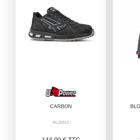
CARBON
BLO
RL20013
144,00 € TTC