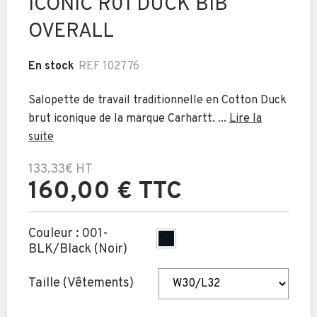
ICONIC R01 DUCK BIB
OVERALL
En stock
REF
102776
Salopette de travail traditionnelle en Cotton Duck
brut iconique de la marque Carhartt. ...
Lire la
suite
133.33€
HT
160,00 € TTC
Couleur :
001-
BLK/Black (Noir)
Taille (Vêtements)